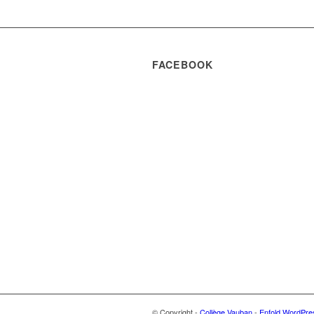
FACEBOOK
© Copyright -
Collège Vauban
-
Enfold WordPre