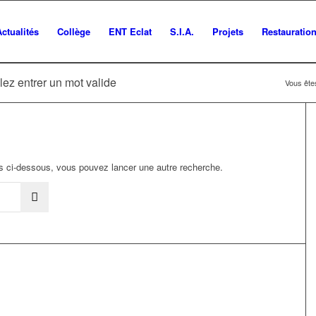
Actualités
Collège
ENT Eclat
S.I.A.
Projets
Restauratio
lez entrer un mot valide
Vous êtes
ats ci-dessous, vous pouvez lancer une autre recherche.