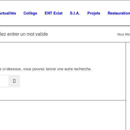
Actualités
Collège
ENT Eclat
S.I.A.
Projets
Restauratio
lez entrer un mot valide
Vous êtes
ats ci-dessous, vous pouvez lancer une autre recherche.