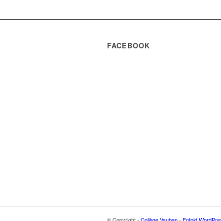
FACEBOOK
© Copyright -
Collège Vauban
-
Enfold WordPre