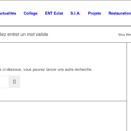
Actualités
Collège
ENT Eclat
S.I.A.
Projets
Restauratio
lez entrer un mot valide
Vous êtes
ats ci-dessous, vous pouvez lancer une autre recherche.