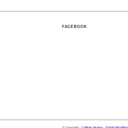
FACEBOOK
© Copyright -
Collège Vauban
-
Enfold WordPre