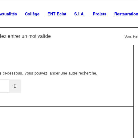
Actualités
Collège
ENT Eclat
S.I.A.
Projets
Restauratio
lez entrer un mot valide
Vous êtes
ats ci-dessous, vous pouvez lancer une autre recherche.