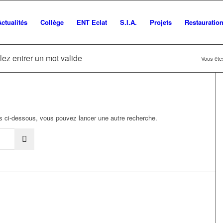
Actualités
Collège
ENT Eclat
S.I.A.
Projets
Restauratio
lez entrer un mot valide
Vous êtes
ats ci-dessous, vous pouvez lancer une autre recherche.