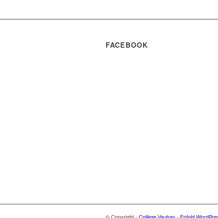
FACEBOOK
© Copyright -
Collège Vauban
-
Enfold WordPre