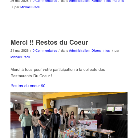
/
/
26 mai 2026
0 Commentaires
dans
Administration
,
Famille
,
Infos
,
Parents
/
par
Michael Paoli
Merci !! Restos du Coeur
/
/
/
21 mai 2026
0 Commentaires
dans
Administration
,
Divers
,
Infos
par
Michael Paoli
Merci à tous pour votre participation à la collecte des
Restaurants Du Coeur !
Restos du coeur 90