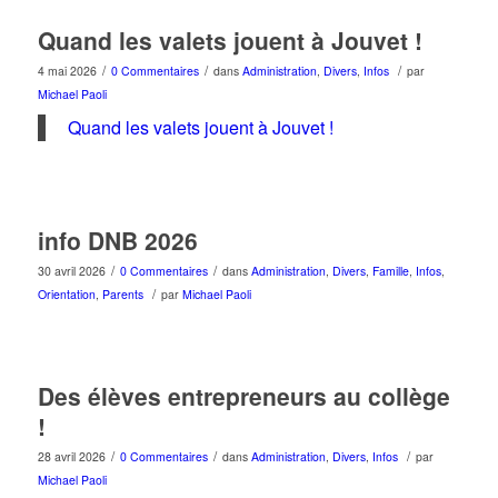
Quand les valets jouent à Jouvet !
/
/
/
4 mai 2026
0 Commentaires
dans
Administration
,
Divers
,
Infos
par
Michael Paoli
Quand les valets jouent à Jouvet !
info DNB 2026
/
/
30 avril 2026
0 Commentaires
dans
Administration
,
Divers
,
Famille
,
Infos
,
/
Orientation
,
Parents
par
Michael Paoli
Des élèves entrepreneurs au collège
!
/
/
/
28 avril 2026
0 Commentaires
dans
Administration
,
Divers
,
Infos
par
Michael Paoli