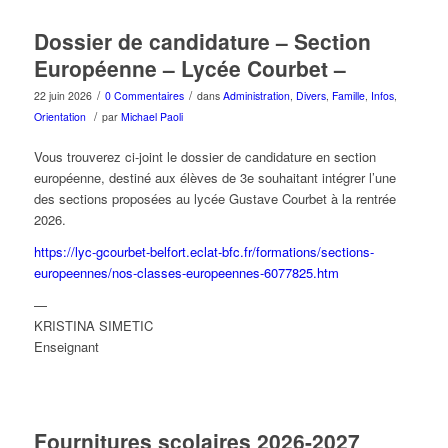
Dossier de candidature – Section
Européenne – Lycée Courbet –
/
/
22 juin 2026
0 Commentaires
dans
Administration
,
Divers
,
Famille
,
Infos
,
/
Orientation
par
Michael Paoli
Vous trouverez ci-joint le dossier de candidature en section
européenne, destiné aux élèves de 3e souhaitant intégrer l’une
des sections proposées au lycée Gustave Courbet à la rentrée
2026.
https://lyc-gcourbet-belfort.eclat-bfc.fr/formations/sections-
europeennes/nos-classes-europeennes-6077825.htm
—
KRISTINA SIMETIC
Enseignant
Fournitures scolaires 2026-2027