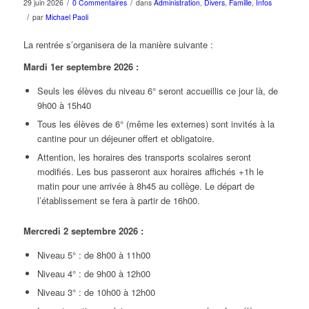
/
/
29 juin 2026
0 Commentaires
dans
Administration
,
Divers
,
Famille
,
Infos
/
par
Michael Paoli
La rentrée s’organisera de la manière suivante :
Mardi 1er septembre 2026 :
Seuls les élèves du niveau 6° seront accueillis ce jour là, de
9h00 à 15h40
Tous les élèves de 6° (même les externes) sont invités à la
cantine pour un déjeuner offert et obligatoire.
Attention, les horaires des transports scolaires seront
modifiés. Les bus passeront aux horaires affichés +1h le
matin pour une arrivée à 8h45 au collège. Le départ de
l’établissement se fera à partir de 16h00.
Mercredi 2 septembre 2026 :
Niveau 5° : de 8h00 à 11h00
Niveau 4° : de 9h00 à 12h00
Niveau 3° : de 10h00 à 12h00