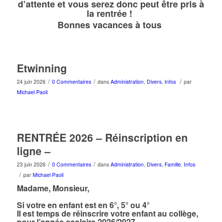
d’attente et vous serez donc peut être pris à
la rentrée !
Bonnes vacances à tous
Etwinning
/
/
/
24 juin 2026
0 Commentaires
dans
Administration
,
Divers
,
Infos
par
Michael Paoli
RENTRÉE 2026 – Réinscription en
ligne –
/
/
23 juin 2026
0 Commentaires
dans
Administration
,
Divers
,
Famille
,
Infos
/
par
Michael Paoli
Madame, Monsieur,
Si votre en enfant est en
6°, 5° ou 4°
Il est temps de réinscrire votre enfant au collège,
pour l’année scolaire 2026/2027.