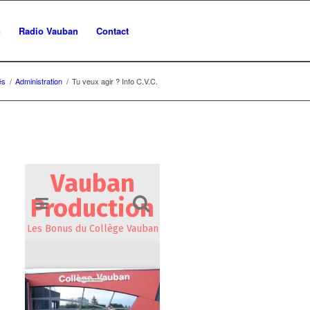
n
Radio Vauban
Contact
és
/
Administration
/
Tu veux agir ? Info C.V.C.