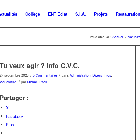
Actualités
Collège
ENT Eclat
S.I.A.
Projets
Restauratio
Vous êtes ici :
Accueil
/
Actualit
Tu veux agir ? Info C.V.C.
/
/
27 septembre 2023
0 Commentaires
dans
Administration
,
Divers
,
Infos
,
/
VieScolaire
par
Michael Paoli
Partager :
X
Facebook
Plus