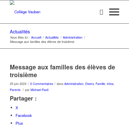
Actualités
Vous êtes ici :
Accueil
/
Actualités
/
Administration
/
Message aux familles des élèves de troisième
Message aux familles des élèves de
troisième
/
/
25 juin 2024
0 Commentaires
dans
Administration
,
Divers
,
Famille
,
Infos
,
/
Parents
par
Michael Paoli
Partager :
X
Facebook
Plus