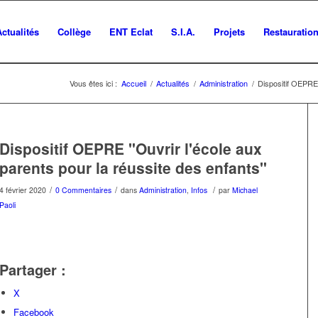
Actualités
Collège
ENT Eclat
S.I.A.
Projets
Restauratio
Vous êtes ici :
Accueil
/
Actualités
/
Administration
/
Dispositif OEPRE 
Dispositif OEPRE "Ouvrir l'école aux
parents pour la réussite des enfants"
/
/
/
4 février 2020
0 Commentaires
dans
Administration
,
Infos
par
Michael
Paoli
Partager :
X
Facebook