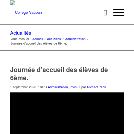
Actualités
Vous êtes ici :
Accueil
/
Actualités
/
Administration
/
Journée d’accueil des élèves de 6ème.
Journée d’accueil des élèves de
6ème.
/
/
1 septembre 2020
dans
Administration
,
Infos
par
Michael Paoli