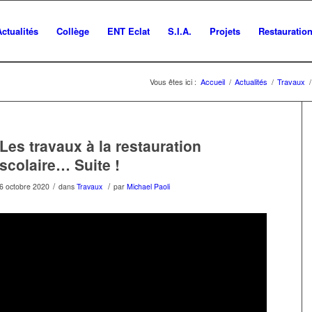
Actualités
Collège
ENT Eclat
S.I.A.
Projets
Restauratio
Vous êtes ici :
Accueil
/
Actualités
/
Travaux
/
Les travaux à la restauration
scolaire… Suite !
/
/
6 octobre 2020
dans
Travaux
par
Michael Paoli