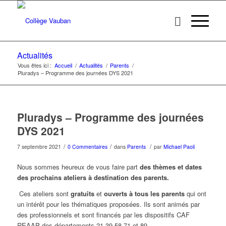
Actualités
Vous êtes ici :
Accueil
/
Actualités
/
Parents
/
Pluradys – Programme des journées DYS 2021
Pluradys – Programme des journées
DYS 2021
/
/
/
7 septembre 2021
0 Commentaires
dans
Parents
par
Michael Paoli
Nous sommes heureux de vous faire part
des thèmes et dates
des prochains ateliers à destination des parents.
Ces ateliers sont
gratuits
et
ouverts à tous les parents
qui ont
un intérêt pour les thématiques proposées. Ils sont animés par
des professionnels et sont financés par les dispositifs CAF
REAAP des départements 21-39-58-71 et 89.