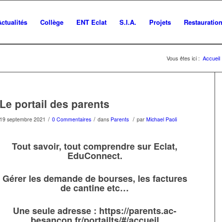
Actualités
Collège
ENT Eclat
S.I.A.
Projets
Restauratio
Vous êtes ici :
Accueil
Le portail des parents
/
/
/
19 septembre 2021
0 Commentaires
dans
Parents
par
Michael Paoli
Tout savoir, tout comprendre sur Eclat,
EduConnect.
Gérer les demande de bourses, les factures
de cantine etc…
Une seule adresse :
https://parents.ac-
besancon.fr/portailts/#/accueil