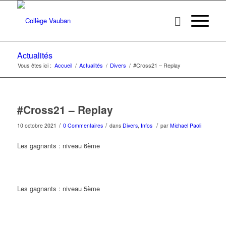
Actualités
Vous êtes ici :
Accueil
/
Actualités
/
Divers
/
#Cross21 – Replay
#Cross21 – Replay
/
/
/
10 octobre 2021
0 Commentaires
dans
Divers
,
Infos
par
Michael Paoli
Les gagnants : niveau 6ème
Les gagnants : niveau 5ème