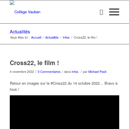
Actualités
Vous êtes ici :
Accueil
/
Actualités
/
Infos
/
Cross22, le film !
Cross22, le film !
/
/
/
4 novembre 2022
0 Commentaires
dans
Infos
par
Michael Paoli
Retour en images sur le #Cross22 du 14 octobre 2022… Bravo à
tous !