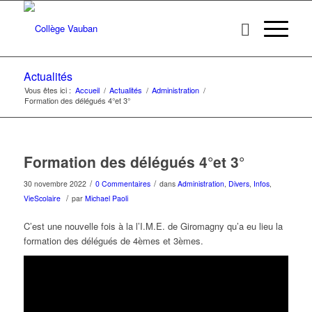
Actualités
Vous êtes ici :
Accueil
/
Actualités
/
Administration
/
Formation des délégués 4°et 3°
Formation des délégués 4°et 3°
/
/
30 novembre 2022
0 Commentaires
dans
Administration
,
Divers
,
Infos
,
/
VieScolaire
par
Michael Paoli
C’est une nouvelle fois à la l’I.M.E. de Giromagny qu’a eu lieu la
formation des délégués de 4èmes et 3èmes.