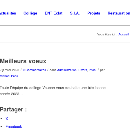
Actualités
Collège
ENT Eclat
S.I.A.
Projets
Restauratio
Vous êtes ici :
Accueil
Meilleurs voeux
/
/
/
2 janvier 2023
0 Commentaires
dans
Administration
,
Divers
,
Infos
par
Michael Paoli
Toute l’équipe du collège Vauban vous souhaite une très bonne
année 2023…
Partager :
X
Facebook