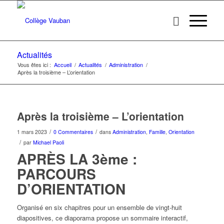
Actualités
Vous êtes ici :
Accueil
/
Actualités
/
Administration
/
Après la troisième – L’orientation
Après la troisième – L’orientation
/
/
1 mars 2023
0 Commentaires
dans
Administration
,
Famille
,
Orientation
/
par
Michael Paoli
APRÈS LA 3ème :
PARCOURS
D’ORIENTATION
Organisé en six chapitres pour un ensemble de vingt-huit
diapositives, ce diaporama propose un sommaire interactif,