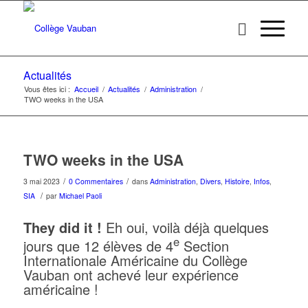
Actualités
Vous êtes ici :
Accueil
/
Actualités
/
Administration
/
TWO weeks in the USA
TWO weeks in the USA
/
/
3 mai 2023
0 Commentaires
dans
Administration
,
Divers
,
Histoire
,
Infos
,
/
SIA
par
Michael Paoli
They did it !
Eh oui, voilà déjà quelques
e
jours que 12 élèves de 4
Section
Internationale Américaine du Collège
Vauban ont achevé leur expérience
américaine !