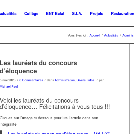
Actualités
Collège
ENT Eclat
S.I.A.
Projets
Restauratio
Vous êtes ici :
Accueil
/
Actualités
/
Administ
Les lauréats du concours
d’éloquence
/
/
/
5 mai 2023
0 Commentaires
dans
Administration
,
Divers
,
Infos
par
Michael Paoli
Voici les lauréats du concours
d’éloquence… Félicitations à vous tous !!!
Cliquez sur l’image ci dessous pour lire l’article dans son
intégralité
Les lauréats du concours d’éloquence – MAJ 07