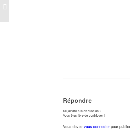
C’est quoi l’Euro
Espagnol ?
Répondre
Se joindre à la discussion ?
Vous êtes libre de contribuer !
Vous devez
vous connecter
pour publie