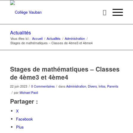
Actualités
Vous êtes ici :
Accueil
/
Actualités
/
Administration
/
Stages de mathématiques – Classes de 4ème3 et 4ème4
Stages de mathématiques – Classes
de 4ème3 et 4ème4
/
/
22 juin 2023
0 Commentaires
dans
Administration
,
Divers
,
Infos
,
Parents
/
par
Michael Paoli
Partager :
X
Facebook
Plus