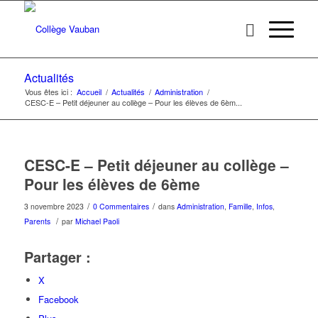
Actualités
Vous êtes ici :
Accueil
/
Actualités
/
Administration
/
CESC-E – Petit déjeuner au collège – Pour les élèves de 6èm...
CESC-E – Petit déjeuner au collège –
Pour les élèves de 6ème
/
/
3 novembre 2023
0 Commentaires
dans
Administration
,
Famille
,
Infos
,
/
Parents
par
Michael Paoli
Partager :
X
Facebook