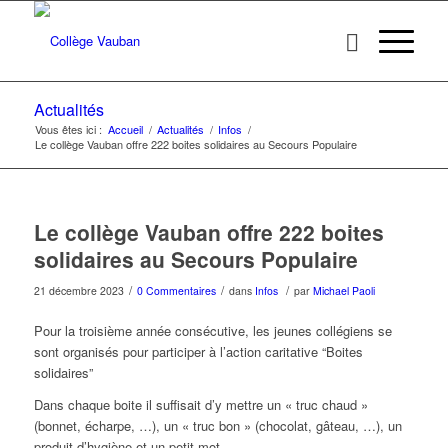
Actualités
Vous êtes ici :
Accueil
/
Actualités
/
Infos
/
Le collège Vauban offre 222 boites solidaires au Secours Populaire
Le collège Vauban offre 222 boites
solidaires au Secours Populaire
/
/
/
21 décembre 2023
0 Commentaires
dans
Infos
par
Michael Paoli
Pour la troisième année consécutive, les jeunes collégiens se
sont organisés pour participer à l’action caritative “Boites
solidaires”
Dans chaque boite il suffisait d’y mettre un « truc chaud »
(bonnet, écharpe, …), un « truc bon » (chocolat, gâteau, …), un
produit d’hygiène et un petit mot.