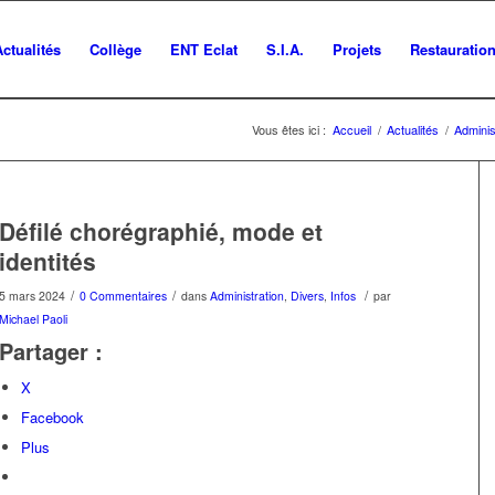
Actualités
Collège
ENT Eclat
S.I.A.
Projets
Restauratio
Vous êtes ici :
Accueil
/
Actualités
/
Adminis
Défilé chorégraphié, mode et
identités
/
/
/
5 mars 2024
0 Commentaires
dans
Administration
,
Divers
,
Infos
par
Michael Paoli
Partager :
X
Facebook
Plus