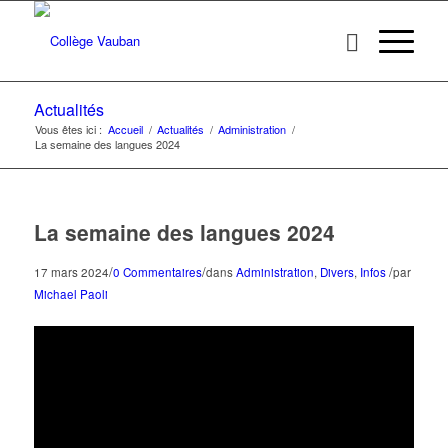
Actualités
Vous êtes ici :
Accueil
/
Actualités
/
Administration
/
La semaine des langues 2024
La semaine des langues 2024
/
/
/
17 mars 2024
0 Commentaires
dans
Administration
,
Divers
,
Infos
par
Michael Paoli