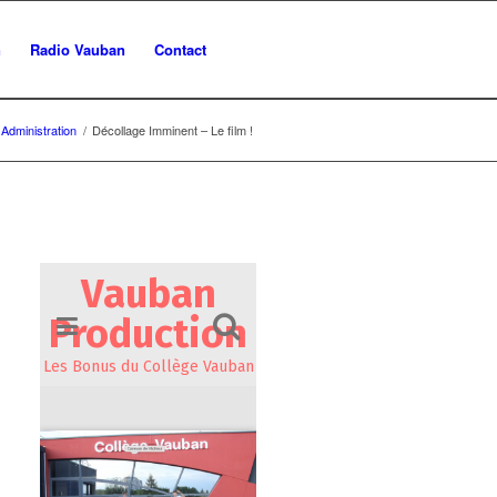
n
Radio Vauban
Contact
Administration
/
Décollage Imminent – Le film !