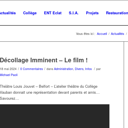
Actualités
Collège
ENT Eclat
S.I.A.
Projets
Restauratio
Vous êtes ici :
Accueil
/
Actualités
/
Décollage Imminent – Le film !
/
/
/
18 mai 2024
0 Commentaires
dans
Administration
,
Divers
,
Infos
par
Michael Paoli
Théâtre Louis Jouvet – Belfort – L’atelier théâtre du Collège
Vauban donnait une représentation devant parents et amis…
Savourez…