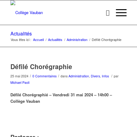
Actualités
Vous êtes ici :
Accueil
/
Actualités
/
Administration
/
Défilé Chorégraphie
Défilé Chorégraphie
/
/
/
25 mai 2024
0 Commentaires
dans
Administration
,
Divers
,
Infos
par
Michael Paoli
Défilé Chorégraphié – Vendredi 31 mai 2024 – 14h00 –
Collège Vauban
Partager :