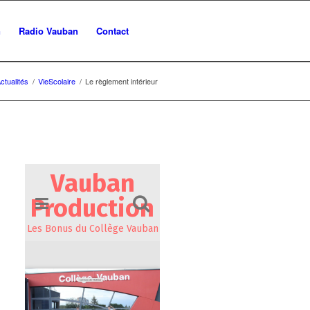
n
Radio Vauban
Contact
ctualités
/
VieScolaire
/
Le règlement intérieur