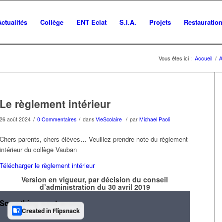
Actualités
Collège
ENT Eclat
S.I.A.
Projets
Restauratio
Vous êtes ici :
Accueil
/
A
Le règlement intérieur
/
/
/
26 août 2024
0 Commentaires
dans
VieScolaire
par
Michael Paoli
Chers parents, chers élèves… Veuillez prendre note du règlement
intérieur du collège Vauban
Télécharger le règlement intérieur
Version en vigueur, par décision du conseil
d’administration du 30 avril 2019