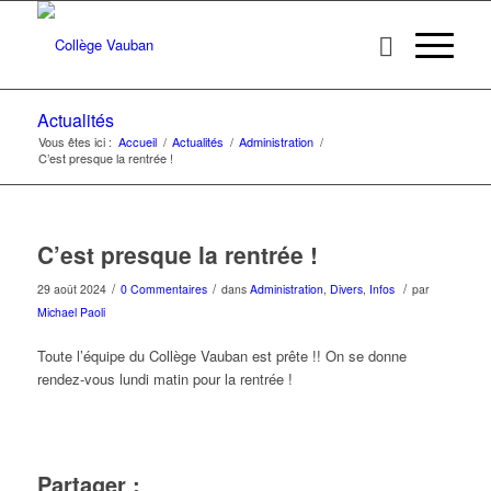
Actualités
Vous êtes ici :
Accueil
/
Actualités
/
Administration
/
C’est presque la rentrée !
C’est presque la rentrée !
/
/
/
29 août 2024
0 Commentaires
dans
Administration
,
Divers
,
Infos
par
Michael Paoli
Toute l’équipe du Collège Vauban est prête !! On se donne
rendez-vous lundi matin pour la rentrée !
Partager :