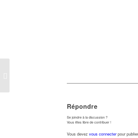
REPORTÉ – Cross
2024 – Informations aux
familles –
Répondre
Se joindre à la discussion ?
Vous êtes libre de contribuer !
Vous devez
vous connecter
pour publie