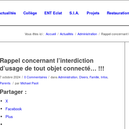
Actualités
Collège
ENT Eclat
S.I.A.
Projets
Restauratio
Vous êtes ici :
Accueil
/
Actualités
/
Administration
/
Rappel concernant l’
Rappel concernant l’interdiction
d’usage de tout objet connecté… !!!
/
/
7 octobre 2024
0 Commentaires
dans
Administration
,
Divers
,
Famille
,
Infos
,
/
Parents
par
Michael Paoli
Partager :
X
Facebook
Plus