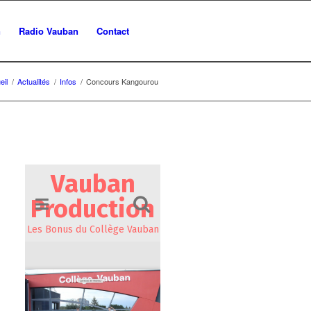
n
Radio Vauban
Contact
eil
/
Actualités
/
Infos
/
Concours Kangourou