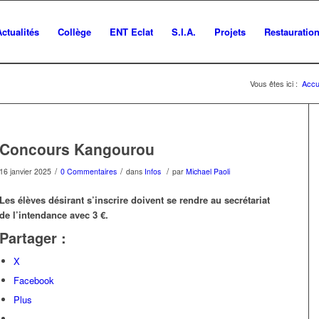
Actualités
Collège
ENT Eclat
S.I.A.
Projets
Restauratio
Vous êtes ici :
Accu
Concours Kangourou
/
/
/
16 janvier 2025
0 Commentaires
dans
Infos
par
Michael Paoli
Les élèves désirant s’inscrire doivent se rendre au secrétariat
de l’intendance avec 3 €.
Partager :
X
Facebook
Plus