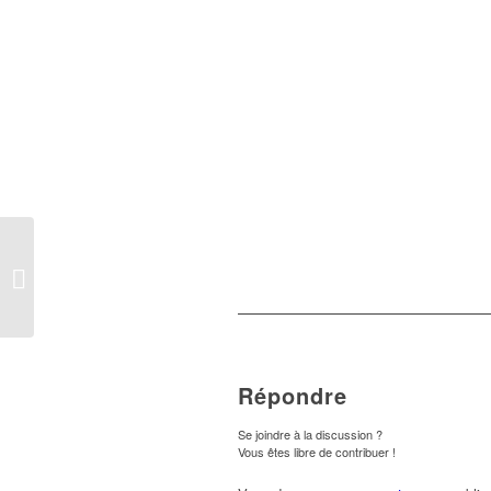
Vœux aux Belfortains –
Participation du collège
Vauban –
Répondre
Se joindre à la discussion ?
Vous êtes libre de contribuer !