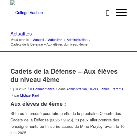
Actualités
Vous êtes ici :
Accueil
/
Actualités
/
Administration
/
Cadets de la Défense – Aux élèves du niveau 4ème
Cadets de la Défense – Aux élèves
du niveau 4ème
/
/
2 juin 2025
0 Commentaires
dans
Administration
,
Divers
,
Famille
,
Parents
/
par
Michael Paoli
Aux élèves de 4ème :
Si tu es intéressé pour faire partie de la prochaine Cohorte des
Cadets de la Défense (2025 / 2026), tu peux aller prendre des
renseignements ou t’inscrire auprès de Mme Przybyl avant le 10
juin 2025.