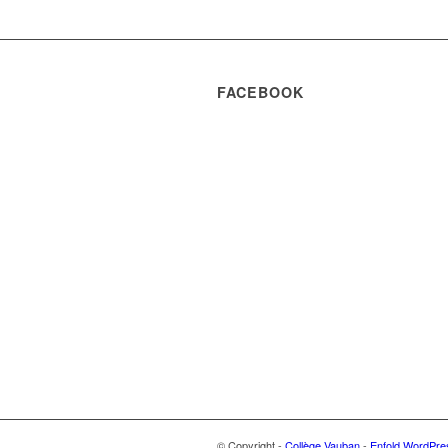
FACEBOOK
© Copyright -
Collège Vauban
-
Enfold WordPre