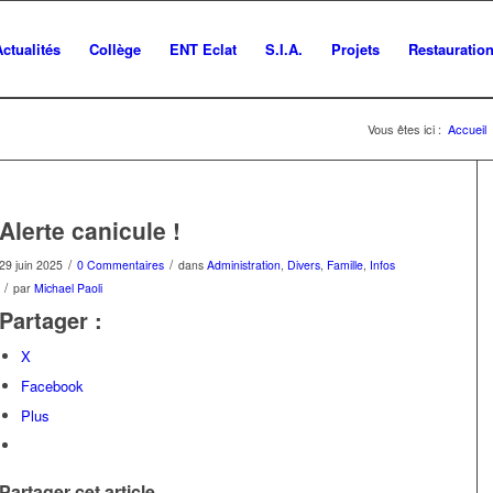
Actualités
Collège
ENT Eclat
S.I.A.
Projets
Restauratio
Vous êtes ici :
Accueil
Alerte canicule !
/
/
29 juin 2025
0 Commentaires
dans
Administration
,
Divers
,
Famille
,
Infos
/
par
Michael Paoli
Partager :
X
Facebook
Plus
Partager cet article