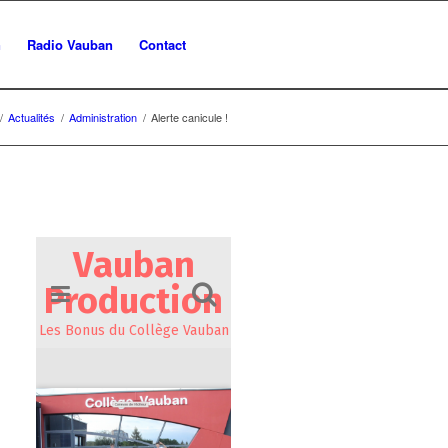
n
Radio Vauban
Contact
/
Actualités
/
Administration
/
Alerte canicule !