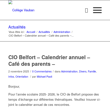
Actualités
Vous êtes ici :
Accueil
/
Actualités
/
Administration
/
CIO Belfort – Calendrier annuel – Café des parents –...
CIO Belfort – Calendrier annuel –
Café des parents –
/
/
2 novembre 2025
0 Commentaires
dans
Administration
,
Divers
,
Famille
,
/
Infos
,
Orientation
par
Michael Paoli
Bonjour,
Pour l’année scolaire 2025- 2026, le CIO de Belfort propose des
temps d’échange sur différentes thématiques. Veuillez trouver ci-
joint le calendrier annuel de ces rencontres.