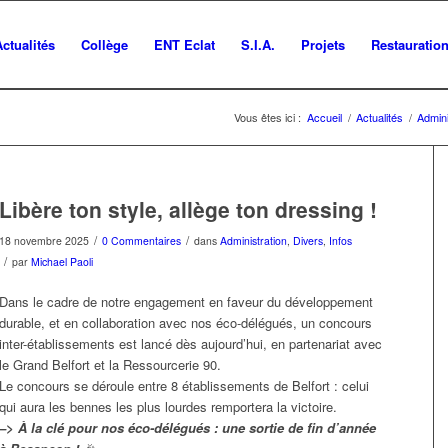
Actualités
Collège
ENT Eclat
S.I.A.
Projets
Restauratio
Vous êtes ici :
Accueil
/
Actualités
/
Admini
Libère ton style, allège ton dressing !
/
/
18 novembre 2025
0 Commentaires
dans
Administration
,
Divers
,
Infos
/
par
Michael Paoli
Dans le cadre de notre engagement en faveur du développement
durable, et en collaboration avec nos éco-délégués, un concours
inter-établissements est lancé dès aujourd’hui, en partenariat avec
le Grand Belfort et la Ressourcerie 90.
Le concours se déroule entre 8 établissements de Belfort : celui
qui aura les bennes les plus lourdes remportera la victoire.
–> À la clé pour nos éco-délégués : une sortie de fin d’année