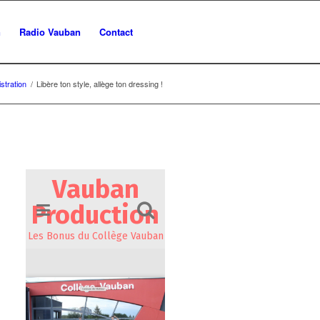
n
Radio Vauban
Contact
stration
/
Libère ton style, allège ton dressing !