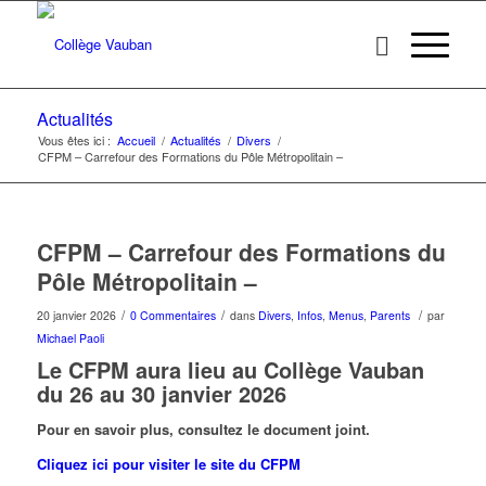
Actualités
Vous êtes ici :
Accueil
/
Actualités
/
Divers
/
CFPM – Carrefour des Formations du Pôle Métropolitain –
CFPM – Carrefour des Formations du
Pôle Métropolitain –
/
/
/
20 janvier 2026
0 Commentaires
dans
Divers
,
Infos
,
Menus
,
Parents
par
Michael Paoli
Le CFPM aura lieu au Collège Vauban
du 26 au 30 janvier 2026
Pour en savoir plus, consultez le document joint.
Cliquez ici pour visiter
le site du CFPM