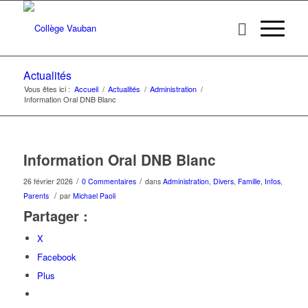
Actualités
Vous êtes ici :
Accueil
/
Actualités
/
Administration
/
Information Oral DNB Blanc
Information Oral DNB Blanc
/
/
26 février 2026
0 Commentaires
dans
Administration
,
Divers
,
Famille
,
Infos
,
/
Parents
par
Michael Paoli
Partager :
X
Facebook
Plus