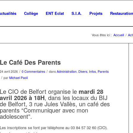
Actualités
Collège
ENT Eclat
S.I.A.
Projets
Restauratio
Vous êtes ici :
Accueil
/
Act
Le Café Des Parents
/
/
24 avril 2026
0 Commentaires
dans
Administration
,
Divers
,
Infos
,
Parents
/
par
Michael Paoli
Le CIO de Belfort organise le
mardi 28
avril 2026 à 18H
, dans les locaux du BIJ
de Belfort, 3 rue Jules Vallès, un café des
parents “Communiquer avec mon
adolescent”.
Les inscriptions se font par téléphone au 03 84 57 32 60 (CIO).