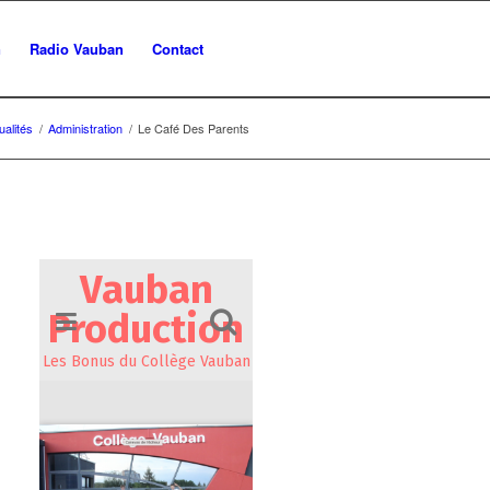
n
Radio Vauban
Contact
ualités
/
Administration
/
Le Café Des Parents