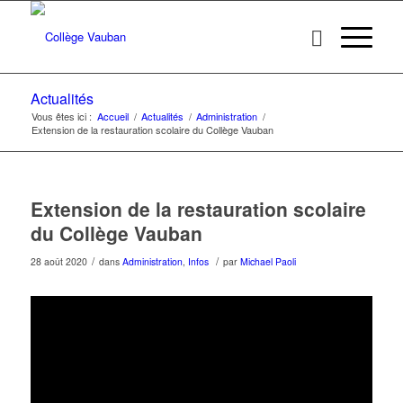
Actualités
Vous êtes ici :
Accueil
/
Actualités
/
Administration
/
Extension de la restauration scolaire du Collège Vauban
Extension de la restauration scolaire
du Collège Vauban
/
/
28 août 2020
dans
Administration
,
Infos
par
Michael Paoli