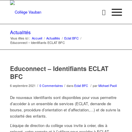
Actualités
Vous êtes ici :
Accueil
/
Actualités
/
Eclat BFC
/
Educonnect – Identifiants ECLAT BFC
Educonnect – Identifiants ECLAT
BFC
/
/
/
6 septembre 2021
0 Commentaires
dans
Eclat BFC
par
Michael Paoli
De nouveaux identifiants sont disponibles pour vous permettre
d’accéder à un ensemble de services (ECLAT, demande de
bourse, procédure d’orientation et d’affectation,…) et de suivre la
scolarité des enfants.
L’équipe de direction du collège vous invite à créer, dès à
présent, votre compte et à l’utiliser pour accéder à ECLAT.