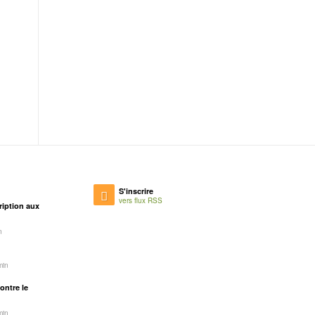
S'inscrire
vers flux RSS
ription aux
n
min
ontre le
min