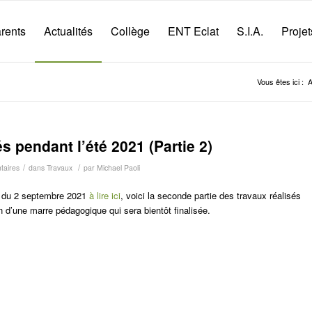
rents
Actualités
Collège
ENT Eclat
S.I.A.
Projet
Vous êtes ici :
A
s pendant l’été 2021 (Partie 2)
/
/
aires
dans
Travaux
par
Michael Paoli
on du 2 septembre 2021
à lire ici
, voici la seconde partie des travaux réalisés
n d’une marre pédagogique qui sera bientôt finalisée.