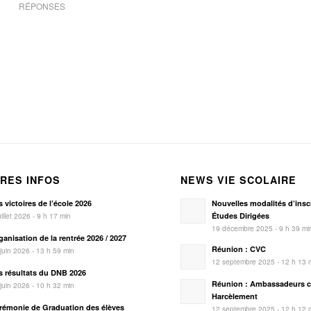
RÉPONSES
RES INFOS
NEWS VIE SCOLAIRE
 victoires de l’école 2026
Nouvelles modalités d’insc
uillet 2026 - 9 h 17 min
Études Dirigées
19 décembre 2025 - 9 h 39 mi
ganisation de la rentrée 2026 / 2027
Réunion : CVC
juin 2026 - 13 h 59 min
12 septembre 2025 - 12 h 13 
s résultats du DNB 2026
Réunion : Ambassadeurs c
juin 2026 - 10 h 32 min
Harcèlement
rémonie de Graduation des élèves
12 septembre 2025 - 12 h 12 