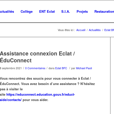
Actualités
Collège
ENT Eclat
S.I.A.
Projets
Restauratio
Vous êtes ici :
Accueil
/
Actualités
/
Eclat 
Assistance connexion Eclat /
ÉduConnect
/
/
/
8 septembre 2021
0 Commentaires
dans
Eclat BFC
par
Michael Paoli
Vous rencontrez des soucis pour vous connecter à Eclat /
ÉduConnect. Vous avez besoin d’une assistance ? N’hésitez
pas à visiter le
site
https://educonnect.education.gouv.fr/educt-
aide/contacts/
pour vous aider.