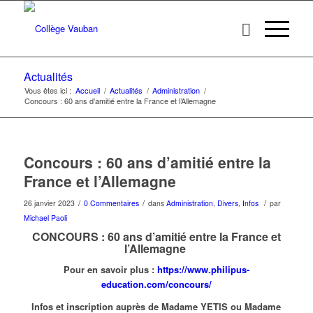
Actualités
Vous êtes ici :
Accueil
/
Actualités
/
Administration
/
Concours : 60 ans d’amitié entre la France et l’Allemagne
Concours : 60 ans d’amitié entre la
France et l’Allemagne
/
/
/
26 janvier 2023
0 Commentaires
dans
Administration
,
Divers
,
Infos
par
Michael Paoli
CONCOURS : 60 ans d’amitié entre la France et
l’Allemagne
Pour en savoir plus :
https://www.philipus-
ed
ucation.com/concou
rs/
Infos et inscription auprès de Madame YETIS ou Madame