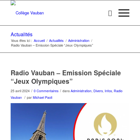
Actualités
Vous êtes ici :
Accueil
/
Actualités
/
Administration
/
Radio Vauban – Emission Spéciale “Jeux Olympiques”
Radio Vauban – Emission Spéciale
“Jeux Olympiques”
/
/
25 avril 2024
0 Commentaires
dans
Administration
,
Divers
,
Infos
,
Radio
/
Vauban
par
Michael Paoli