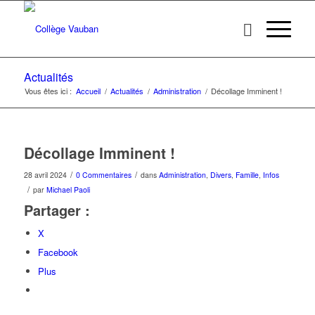
Actualités
Vous êtes ici :
Accueil
/
Actualités
/
Administration
/
Décollage Imminent !
Décollage Imminent !
/
/
28 avril 2024
0 Commentaires
dans
Administration
,
Divers
,
Famille
,
Infos
/
par
Michael Paoli
Partager :
X
Facebook
Plus