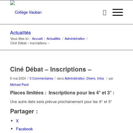
Actualités
Vous êtes ici :
Accueil
/
Actualités
/
Administration
/
Ciné Débat – Inscriptions –
Ciné Débat – Inscriptions –
/
/
/
6 mai 2024
0 Commentaires
dans
Administration
,
Divers
,
Infos
par
Michael Paoli
Places limitées :
Inscriptions pour les 4° et 3° :
Une autre date sera prévue prochainement pour les 6° et 5°
Partager :
X
Facebook