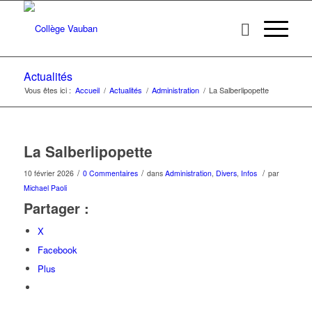
Actualités
Vous êtes ici :
Accueil
/
Actualités
/
Administration
/
La Salberlipopette
La Salberlipopette
/
/
/
10 février 2026
0 Commentaires
dans
Administration
,
Divers
,
Infos
par
Michael Paoli
Partager :
X
Facebook
Plus