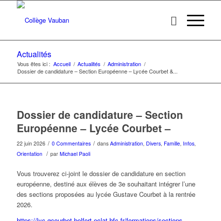
Actualités
Vous êtes ici :
Accueil
/
Actualités
/
Administration
/
Dossier de candidature – Section Européenne – Lycée Courbet &...
Dossier de candidature – Section
Européenne – Lycée Courbet –
/
/
22 juin 2026
0 Commentaires
dans
Administration
,
Divers
,
Famille
,
Infos
,
/
Orientation
par
Michael Paoli
Vous trouverez ci-joint le dossier de candidature en section
européenne, destiné aux élèves de 3e souhaitant intégrer l’une
des sections proposées au lycée Gustave Courbet à la rentrée
2026.
https://lyc-gcourbet-belfort.eclat-bfc.fr/formations/sections-