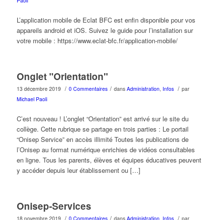
Paoli
L’application mobile de Eclat BFC est enfin disponible pour vos
appareils android et iOS. Suivez le guide pour l’installation sur
votre mobile : https://www.eclat-bfc.fr/application-mobile/
Onglet "Orientation"
/
/
/
13 décembre 2019
0 Commentaires
dans
Administration
,
Infos
par
Michael Paoli
C’est nouveau ! L’onglet “Orientation” est arrivé sur le site du
collège. Cette rubrique se partage en trois parties : Le portail
“Onisep Service” en accès illimité Toutes les publications de
l’Onisep au format numérique enrichies de vidéos consultables
en ligne. Tous les parents, élèves et équipes éducatives peuvent
y accéder depuis leur établissement ou […]
Onisep-Services
/
/
/
18 novembre 2019
0 Commentaires
dans
Administration
,
Infos
par