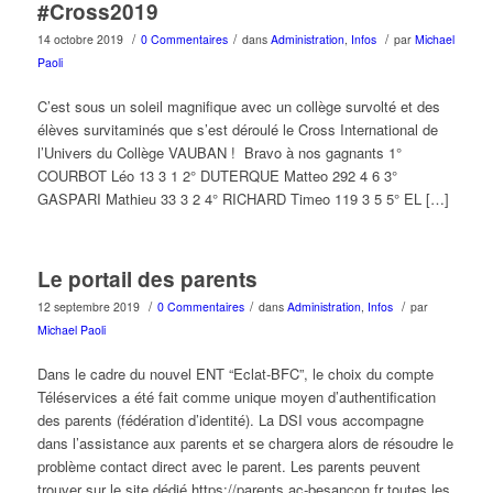
#Cross2019
/
/
/
14 octobre 2019
0 Commentaires
dans
Administration
,
Infos
par
Michael
Paoli
C’est sous un soleil magnifique avec un collège survolté et des
élèves survitaminés que s’est déroulé le Cross International de
l’Univers du Collège VAUBAN ! Bravo à nos gagnants 1°
COURBOT Léo 13 3 1 2° DUTERQUE Matteo 292 4 6 3°
GASPARI Mathieu 33 3 2 4° RICHARD Timeo 119 3 5 5° EL […]
Le portail des parents
/
/
/
12 septembre 2019
0 Commentaires
dans
Administration
,
Infos
par
Michael Paoli
Dans le cadre du nouvel ENT “Eclat-BFC”, le choix du compte
Téléservices a été fait comme unique moyen d’authentification
des parents (fédération d’identité). La DSI vous accompagne
dans l’assistance aux parents et se chargera alors de résoudre le
problème contact direct avec le parent. Les parents peuvent
trouver sur le site dédié https://parents.ac-besancon.fr toutes les